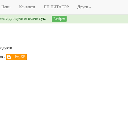
Цени
Контакти
ПП ПИТАГОР
Други
ожете да научите повче
тук
.
Разбрах
родукти.
лог:
Ptg-XP